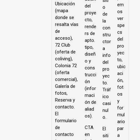
siti
Ubicación
em
del
o
(mapa
os
proye
de
donde se
ver
cto,
la
resalta vías
spe
rende
con
de
cs
rs de
stru
acceso),
del
apto.
ctor
72 Club
pro
tipo,
a
(oferta de
yec
diseñ
info
coliving),
to,
o y
del
Colonia 72
ubic
cons
pro
(oferta
aci
trucci
yec
comercial),
ón,
ón
to.
Galería de
fot
(infor
Tráf
fotos,
os
maci
ico
Reserva y
y
ón de
casi
contacto.
for
aliad
nul
El
mul
os).
o.
formulario
ario
de
CTA
par
El
contacto
en
a
siti