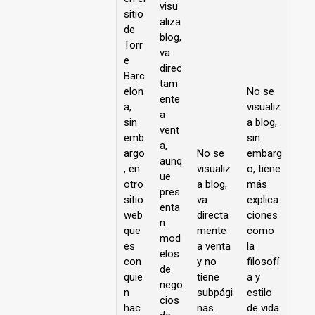
visu
sitio
aliza
de
blog,
Torr
va
e
direc
Barc
tam
elon
No se
ente
a,
visualiz
a
sin
a blog,
vent
emb
sin
a,
argo
No se
embarg
aunq
, en
visualiz
o, tiene
ue
otro
a blog,
más
pres
sitio
va
explica
enta
web
directa
ciones
n
que
mente
como
mod
es
a venta
la
elos
con
y no
filosofí
de
quie
tiene
a y
nego
n
subpági
estilo
cios
hac
nas.
de vida