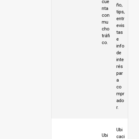
cue
ño,
nta
tips,
con
entr
mu
evis
cho
tas
tráfi
e
co.
info
de
inte
rés
par
a
co
mpr
ado
r.
Ubi
Ubi
caci