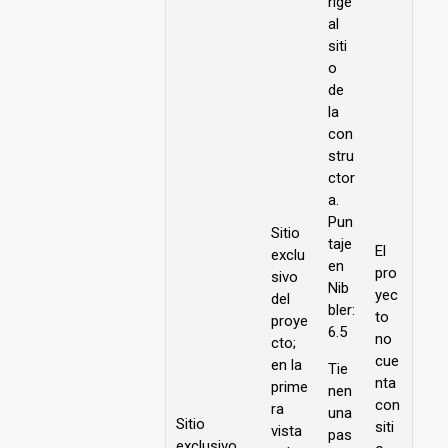
rige
al
siti
o
de
la
con
stru
ctor
a.
Pun
Sitio
taje
El
exclu
en
pro
sivo
Nib
yec
del
bler:
to
proye
6.5
no
cto;
cue
en la
Tie
nta
prime
nen
con
ra
una
Sitio
siti
vista
pas
exclusivo