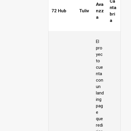
Ca
Ava
nta
72 Hub
Tuliv
nzz
bri
a
a
El
pro
yec
to
cue
nta
con
un
land
ing
pag
e
que
redi