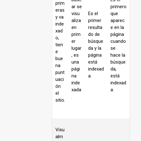
prim
ar se
primero
eras
visu
Es el
que
y va
aliza
primer
aparec
inde
en
resulta
e en la
xad
prim
do de
página
o,
er
búsque
cuando
tien
lugar
da y la
se
e
, es
página
hace la
bue
una
está
búsque
na
pági
indexad
da,
punt
na
a.
está
uaci
inde
indexad
ón
xada
a.
el
.
sitio.
Visu
alm