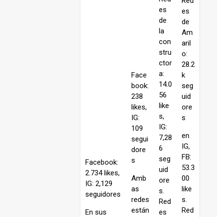
Red
es
es
de
de
la
Am
con
aril
stru
o:
ctor
28.2
a:
Face
k
14.0
book:
seg
56
238
uid
like
likes,
ore
s,
IG:
s
IG:
109
en
7,28
segui
IG,
6
dore
FB:
seg
s
Facebook:
53.3
uid
2.734 likes,
Amb
00
ore
IG: 2,129
as
like
s.
seguidores
redes
s.
Red
están
Red
En sus
es