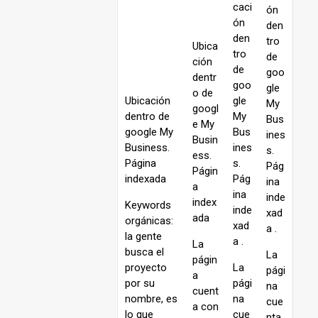
caci
ón
ón
den
den
tro
Ubica
tro
de
ción
de
goo
dentr
goo
gle
o de
Ubicación
gle
My
googl
dentro de
My
Bus
e My
google My
Bus
ines
Busin
Business.
ines
s.
ess.
Página
s.
Pág
Págin
indexada
Pág
ina
a
ina
inde
index
Keywords
inde
xad
ada
orgánicas:
xad
a .
la gente
a .
La
busca el
La
págin
proyecto
La
pági
a
por su
pági
na
cuent
nombre, es
na
cue
a con
lo que
cue
nta