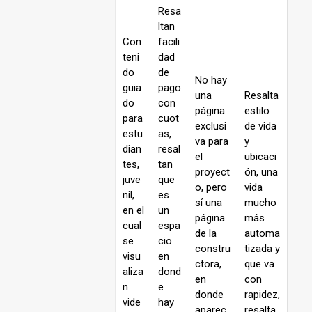
Resa
ltan
Con
facili
teni
dad
do
de
No hay
guia
pago
una
Resalta
do
con
página
estilo
para
cuot
exclusi
de vida
estu
as,
va para
y
dian
resal
el
ubicaci
tes,
tan
proyect
ón, una
juve
que
o, pero
vida
nil,
es
sí una
mucho
en el
un
página
más
cual
espa
de la
automa
se
cio
constru
tizada y
visu
en
ctora,
que va
aliza
dond
en
con
n
e
donde
rapidez,
vide
hay
aparec
resalta