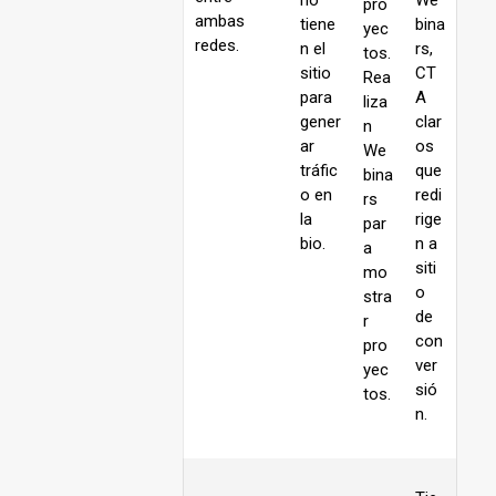
no
We
pro
ambas
tiene
bina
yec
redes.
n el
rs,
tos.
sitio
CT
Rea
para
A
liza
gener
clar
n
ar
os
We
tráfic
que
bina
o en
redi
rs
la
rige
par
bio.
n a
a
siti
mo
o
stra
de
r
con
pro
ver
yec
sió
tos.
n.