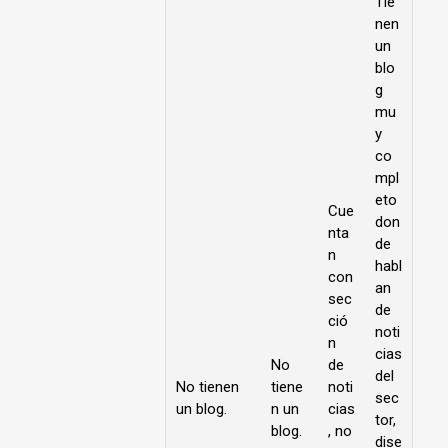
Tie
nen
un
blo
g
mu
y
co
mpl
eto
Cue
don
nta
de
n
habl
con
an
sec
de
ció
noti
n
cias
No
de
del
No tienen
tiene
noti
sec
un blog.
n un
cias
tor,
blog.
, no
dise