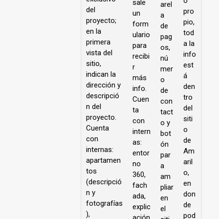
o
sale
arel
del
pro
un
a
proyecto;
pio,
form
de
en la
tod
ulario
pag
primera
a la
para
os,
vista del
info
recibi
nú
sitio,
est
r
mer
indican la
á
más
o
dirección y
den
info.
de
descripció
tro
Cuen
con
n del
del
ta
tact
proyecto.
siti
con
o y
Cuenta
o
intern
bot
con
de
as:
ón
internas:
Am
entor
par
apartamen
aril
no
a
tos
o,
360,
am
(descripció
en
fach
pliar
n y
don
ada,
en
fotografías
de
explic
el
),
pod
ación