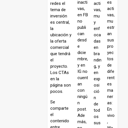
inacti
es
redes el
acti
vas,
acti
tema de
vas,
en FB
vas,
inversión
mu
no
mu
es central,
y
publi
estr
la
enf
can
an
ubicación y
oca
desd
sus
la oferta
das
e
pro
comercial
en
dicie
yec
que tendrá
bra
mbre,
tos
el
ndin
y en
de
proyecto.
g, y
IG no
dife
Los CTAs
en
cuent
rent
en la
exp
an
es
página son
osi
con
ma
pocos.
ció
ningú
ner
n
Se
n
as:
de
comparte
post.
En
tod
el
Ade
vivo
os
contenido
más,
,
sus
entre