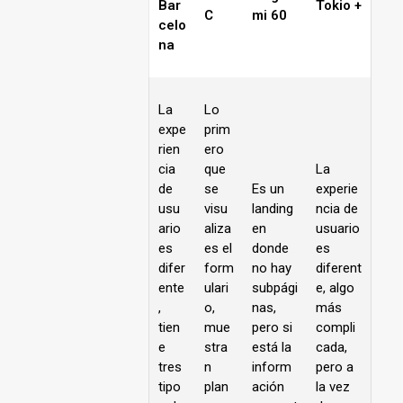
Bar
Tokio +
C
mi 60
celo
na
La
Lo
expe
prim
rien
ero
cia
que
La
de
se
Es un
experie
usu
visu
landing
ncia de
ario
aliza
en
usuario
es
es el
donde
es
difer
form
no hay
diferent
ente
ulari
subpági
e, algo
,
o,
nas,
más
tien
mue
pero si
compli
e
stra
está la
cada,
tres
n
inform
pero a
tipo
plan
ación
la vez