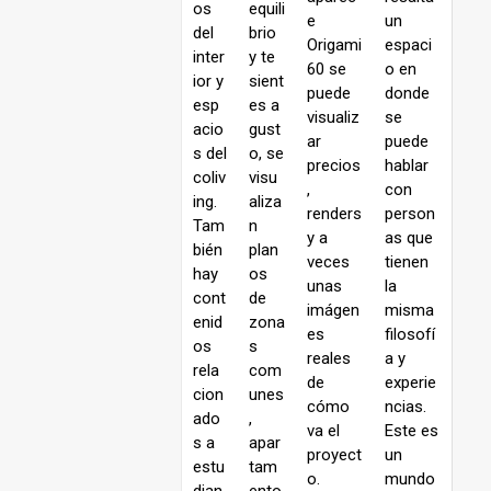
os
equili
e
un
del
brio
Origami
espaci
inter
y te
60 se
o en
ior y
sient
puede
donde
esp
es a
visualiz
se
acio
gust
ar
puede
s del
o, se
precios
hablar
coliv
visu
,
con
ing.
aliza
renders
person
Tam
n
y a
as que
bién
plan
veces
tienen
hay
os
unas
la
cont
de
imágen
misma
enid
zona
es
filosofí
os
s
reales
a y
rela
com
de
experie
cion
unes
cómo
ncias.
ado
,
va el
Este es
s a
apar
proyect
un
estu
tam
o.
mundo
dian
ento