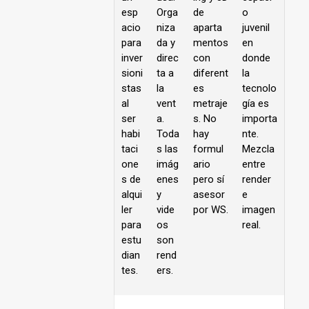
esp
Orga
de
o
acio
niza
aparta
juvenil
para
da y
mentos
en
inver
direc
con
donde
sioni
ta a
diferent
la
stas
la
es
tecnolo
al
vent
metraje
gía es
ser
a.
s. No
importa
habi
Toda
hay
nte.
taci
s las
formul
Mezcla
one
imág
ario
entre
s de
enes
pero sí
render
alqui
y
asesor
e
ler
vide
por WS.
imagen
para
os
real.
estu
son
dian
rend
tes.
ers.