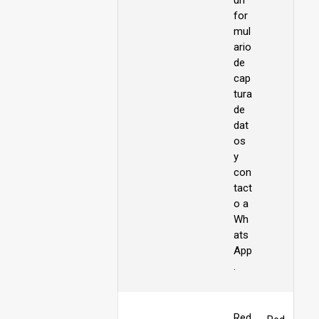
un
for
mul
ario
de
cap
tura
de
dat
os
y
con
tact
o a
Wh
ats
App
.
Red