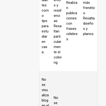
Realiza
más
tes
s y
n
frenétic
com
resid
publica
o.
o
enci
ciones
Resalta
tips
as.
con
diseño
para
Resa
frases
s y
estu
ltan
célebre
planos.
diar
parti
s.
en
cular
cas
men
a.
te el
colivi
ng.
No
se
visu
aliza
No
blog
se
en el