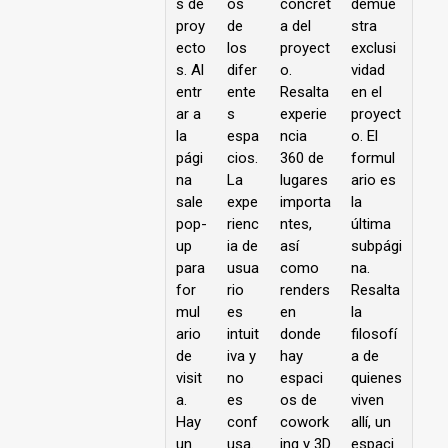
s de
os
concret
demue
proy
de
a del
stra
ecto
los
proyect
exclusi
s. Al
difer
o.
vidad
entr
ente
Resalta
en el
ar a
s
experie
proyect
la
espa
ncia
o. El
pági
cios.
360 de
formul
na
La
lugares
ario es
sale
expe
importa
la
pop-
rienc
ntes,
última
up
ia de
así
subpági
para
usua
como
na.
for
rio
renders
Resalta
mul
es
en
la
ario
intuit
donde
filosofí
de
iva y
hay
a de
visit
no
espaci
quienes
a.
es
os de
viven
Hay
conf
cowork
allí, un
un
usa.
ing y 3D
espaci