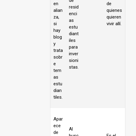
de
en
de
resid
alian
quienes
enci
za,
quieren
as
si
vivir allí.
estu
hay
diant
blog
iles
y
para
trata
inver
sobr
sioni
e
stas.
tem
as
estu
dian
tiles.
Apar
ece
Al
de
busc
Es el