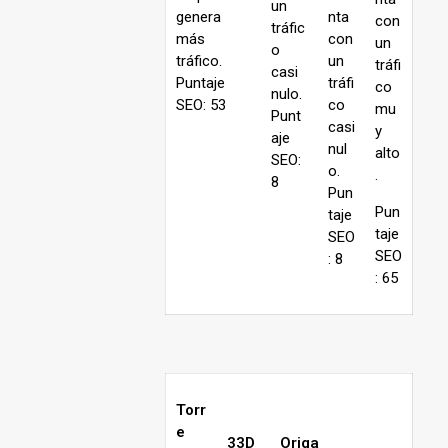
un
genera
nta
con
tráfic
más
con
un
o
tráfico.
un
tráfi
casi
Puntaje
tráfi
co
nulo.
SEO: 53
co
mu
Punt
casi
y
aje
nul
alto
SEO:
o.
.
8
Pun
Pun
taje
taje
SEO
SEO
: 8
: 65
Torr
e
33D
Origa