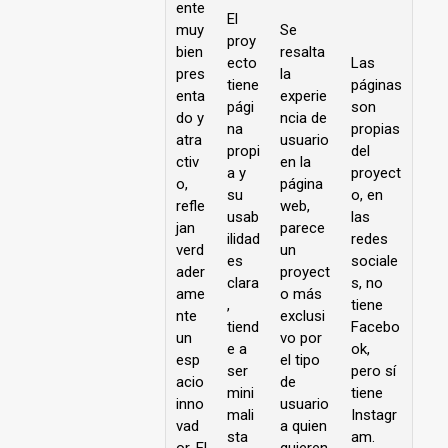
ente
El
muy
Se
proy
bien
resalta
ecto
Las
pres
la
tiene
páginas
enta
experie
pági
son
do y
ncia de
na
propias
atra
usuario
propi
del
ctiv
en la
a y
proyect
o,
página
su
o, en
refle
web,
usab
las
jan
parece
ilidad
redes
verd
un
es
sociale
ader
proyect
clara
s, no
ame
o más
,
tiene
nte
exclusi
tiend
Facebo
un
vo por
e a
ok,
esp
el tipo
ser
pero sí
acio
de
mini
tiene
inno
usuario
mali
Instagr
vad
a quien
sta
am.
or. El
quieren