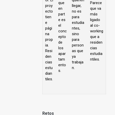
que
Parece
proy
llegar,
en
que va
ecto
no es
part
más
tien
para
e es
ligado
e
estudia
el
al co-
pági
ntes,
conc
working
na
sino
epto
que a
prop
para
de
residen
ia.
person
los
cias
Resi
as que
apar
estudia
den
ya
tam
ntiles.
cias
trabaja
ento
estu
n.
s.
dian
tiles.
Retos