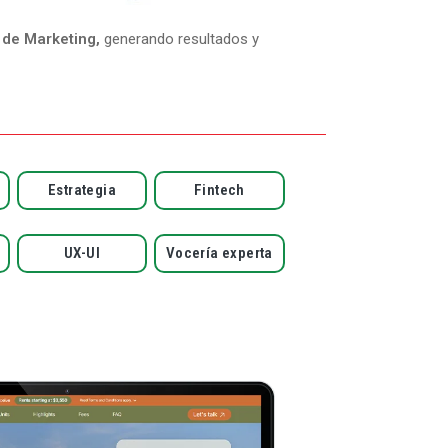
 de Marketing,
generando resultados y
Estrategia
Fintech
UX-UI
Vocería experta