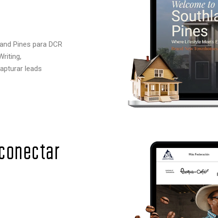
land Pines para DCR
riting,
apturar leads
 conectar