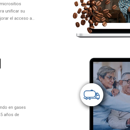
 micrositios
a unificar su
jorar el acceso a…
l
undo en gases
25 años de