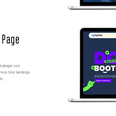
 Page
trabajar con
mos tres landings
de…