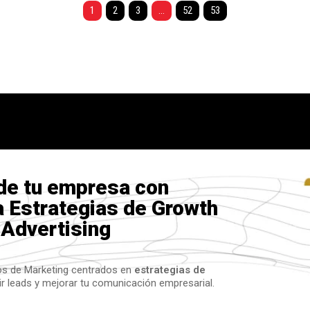
1
2
3
…
52
53
 de tu empresa con
a Estrategias de Growth
 Advertising
ios de Marketing centrados en
estrategias de
ir leads y mejorar tu comunicación empresarial.