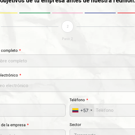
objetivos de tu empresa antes de nuestra reunión
2
Paso 2
 completo
electrónico
Teléfono
+57
Sector
de la empresa