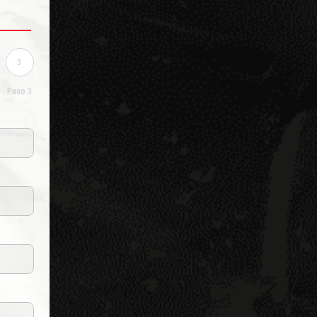
.
3
Paso 3