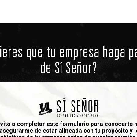
ieres que tu empresa haga p
de Sí Señor?
nvito a completar este formulario para conocerte 
 asegurarme de estar alineada con tu propósito y l