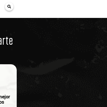
arte
mejor
os