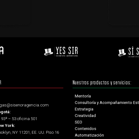
R
Nuestros productos y servicios:
Mentoría
Consultoría y Acompañamiento Est
legas@sisenoragencia.com
Estrategia
ogotá:
Creatividad
 93ª – 53 oficina 501
SEO
ew York:
Contenidos
rooklyn, NY 11201, EE. UU. Piso 16
Automatización