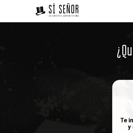
¿Qu
Te i
y